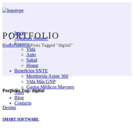
PORTFOLIO
Inicio
¿Quiénes Somos?
Seguros
Home
Portfolio
Posts Tagged "digital"
Vida
Auto
Salud
Hogar
Beneficios SNTE
Membresía Asiste 360
Vida Más GNP
Gastos Médicos Mayores
Portfolio Tag:
digital
Auto
Blog
Contacto
Design
SMART SOFTWARE