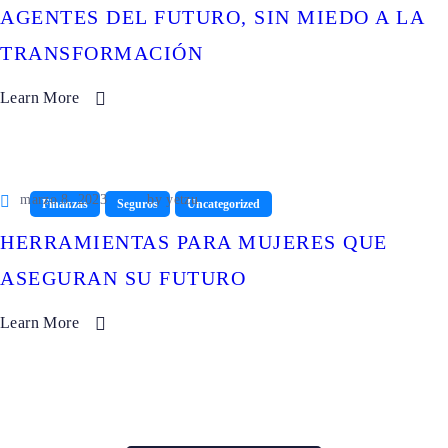
AGENTES DEL FUTURO, SIN MIEDO A LA
TRANSFORMACIÓN
Learn More
marzo 8, 2023
by
yetzu
Finanzas
Seguros
Uncategorized
HERRAMIENTAS PARA MUJERES QUE
ASEGURAN SU FUTURO
Learn More