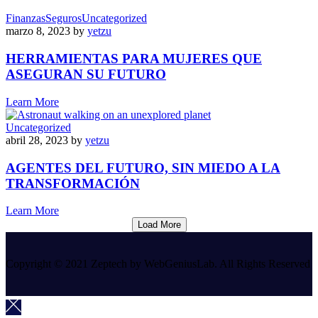
Finanzas
Seguros
Uncategorized
marzo 8, 2023
by
yetzu
HERRAMIENTAS PARA MUJERES QUE
ASEGURAN SU FUTURO
Learn More
Uncategorized
abril 28, 2023
by
yetzu
AGENTES DEL FUTURO, SIN MIEDO A LA
TRANSFORMACIÓN
Learn More
Load More
Copyright © 2021 Zeptech by WebGeniusLab. All Rights Reserved