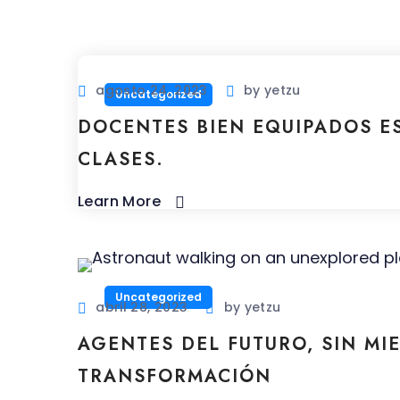
agosto 24, 2023
by
yetzu
Uncategorized
DOCENTES BIEN EQUIPADOS E
CLASES.
Learn More
Uncategorized
abril 28, 2023
by
yetzu
AGENTES DEL FUTURO, SIN MI
TRANSFORMACIÓN