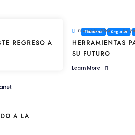
marzo 8, 2023
by
ye
Finanzas
Seguros
STE REGRESO A
HERRAMIENTAS P
SU FUTURO
Learn More
EDO A LA