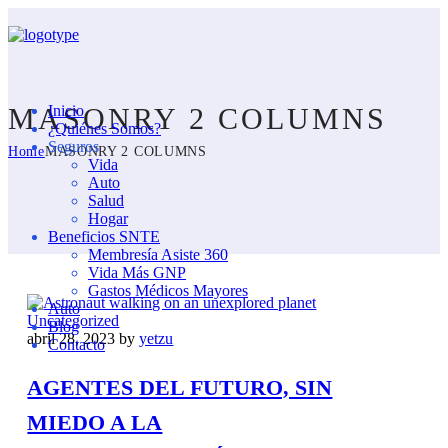
MASONRY 2 COLUMNS
Inicio
¿Quiénes Somos?
Seguros
Home
MASONRY 2 COLUMNS
Vida
Auto
Salud
Hogar
Beneficios SNTE
Membresía Asiste 360
Vida Más GNP
Gastos Médicos Mayores
Auto
Uncategorized
Blog
abril 28, 2023
by
yetzu
Contacto
AGENTES DEL FUTURO, SIN
MIEDO A LA