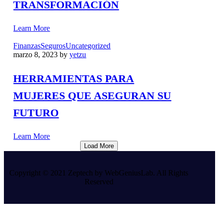
TRANSFORMACIÓN
Learn More
Finanzas
Seguros
Uncategorized
marzo 8, 2023
by
yetzu
HERRAMIENTAS PARA
MUJERES QUE ASEGURAN SU
FUTURO
Learn More
Load More
Copyright © 2021 Zeptech by WebGeniusLab. All Rights
Reserved